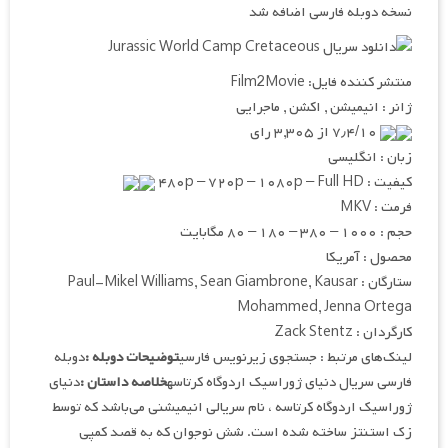
نسخه دوبله فارسی اضافه شد
منتشر کننده فایل: Film2Movie
ژانر : انیمیشن , اکشن , ماجرایی
۷٫۴/۱۰ از ۳,۳۰۵ رای
زبان : انگلیسی
کیفیت : ۴۸۰p – ۷۲۰p – ۱۰۸۰p – Full HD
فرمت : MKV
حجم : ۱۰۰۰ – ۳۸۰ – ۱۸۰ – ۸۰ مگابایت
محصول : آمریکا
ستارگان : Paul-Mikel Williams, Sean Giambrone, Kausar
Mohammed, Jenna Ortega
کارگردان : Zack Stentz
لینک‌های مرتبط : جستجوی زیرنویس فارسی
توضیحات دوبله :
دوبله
فارسی سریال دنیای ژوراسیک اردوگاه کرتاسه
خلاصه داستان :
دنیای
ژوراسیک اردوگاه کرتاسه ، نام سریالی انیمیشنی می‌باشد که توسط
زک استنتز ساخته شده است. شش نوجوان که به قصد کمپی