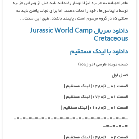
ماجراجویانه به جزیره ایزلا نوبلار رفته‌اند باید قبل از ویرانی جزیره
توسط دایناسورها ، خود را نجات دهند. اما برای نجات یافتن باید به
سنتی که در گروه مرسوم است ، پایبند باشند. طبق این سنت…
دانلود سریال Jurassic World Camp
Cretaceous
دانلود با لینک مستقیم
نسخه دوبله فارسی (دو زبانه)
فصل اول
قسمت ۰۱ _ ۴۸۰p : | لینک مستقیم |
قسمت ۰۱ _ ۷۲۰p : | لینک مستقیم |
قسمت ۰۱ _ ۱۰۸۰p : | لینک مستقیم |
-=-=-=-=-=-=-=-=-=-=-=-=-=-=-=-=-=-=-
=-=-=-=-
قسمت ۰۲ _ ۴۸۰p : | لینک مستقیم |