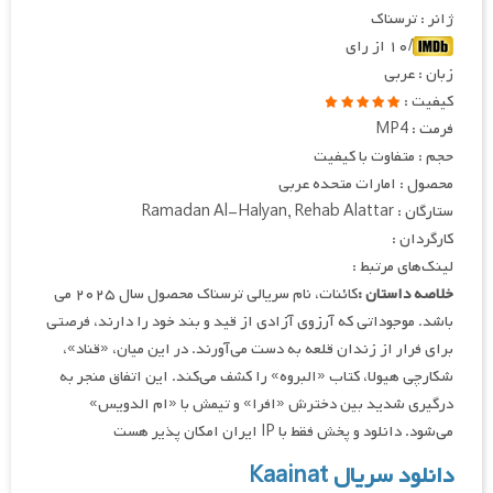
ژانر : ترسناک
/۱۰ از رای
زبان : عربی
کیفیت :
فرمت : MP4
حجم : متفاوت با کیفیت
محصول : امارات متحده عربی
ستارگان : Ramadan Al-Halyan, Rehab Alattar
کارگردان :
لینک‌های مرتبط :
خلاصه داستان :
کائنات، نام سریالی ترسناک محصول سال ۲۰۲۵ می
باشد. موجوداتی که آرزوی آزادی از قید و بند خود را دارند، فرصتی
برای فرار از زندان قلعه به دست می‌آورند. در این میان، «قناد»،
شکارچی هیولا، کتاب «البروه» را کشف می‌کند. این اتفاق منجر به
درگیری شدید بین دخترش «افرا» و تیمش با «ام الدویس»
می‌شود. دانلود و پخش فقط با IP ایران امکان پذیر هست
دانلود سریال Kaainat