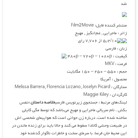
شد
منتشر کننده فایل: Film2Movie
ژانر : ماجرایی , غم‌انگیز , مهیج
۵٫۲/۱۰ از ۷,۷۰۶ رای
زبان : فارسی
کیفیت : ۴۸۰p – ۷۲۰p – ۱۰۸۰p
فرمت : MKV
حجم : ۵۵۰ – ۲۵۰ – ۱۵۰ مگابایت
محصول : آمریکا
ستارگان : Melissa Barrera, Florencia Lozano, Joselyn Picard
کارگردان : Maggie Kiley
لینک‌های مرتبط : جستجوی زیرنویس فارسی
خلاصه داستان :
نفس
بکش ، نام سریالی ماجرایی و مهیج می‌باشد که توسط مگی کایلی
ساخته شده است. درباره زن جوانی است که هواپیمای شخصی اش
در طبیعت وحشی کانادا سقوط می کند و حالا باید برای زنده ماندن در
این محیط جان فرسا، با سرمای سخت و خاطرات ناگوار گذشته خود