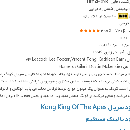
ده فایل: Film2Movie
 انیمیشن , اکشن , ماجرایی
۵٫۸/۱۰ از ۲۶۱ رای
 فارسی
۴۸۰p –
mk
ت
 آمریکا , ژاپن , کانادا
Viv Leacock, Lee Tockar,
Homeros Gilani, Dustin
ای مرتبط : جستجوی زیرنویس فارسی
توضیحات دوبله :
دوبله فارسی سریال کونگ پاد
 است. کونگ به عنوان یک میمون جوان توسط لوکاس نجات می یابد. لوکاس و خانواد
‌کند و سعی می‌کند از کونگ خلاص شود و… دانلود و پخش فقط با IP ایران امکان پذیر هست
ال Kong King Of The Apes
ود با لینک مستقیم