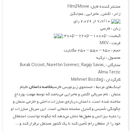
منتشر کننده فایل: Film2Movie
ژانر : اکشن , ماجرایی , غم‌انگیز
۷٫۷/۱۰ از ۲,۰۲۶ رای
زبان : فارسی
کیفیت : ۴۸۰p – ۷۲۰p – ۱۰۸۰p
فرمت : MKV
حجم : ۹۵۰ – ۵۵۰ – ۲۵۰ مگابایت
محصول : ترکیه
ستارگان : Burak Ozcivit, Nurettin Sonmez, Ragip Savas,
Alma Terzic
کارگردان : Mehmet Bozdag
لینک‌های مرتبط : جستجوی زیرنویس فارسی
خلاصه داستان :
قیام
عثمان ، نام سریالی اکشن و ماجرایی می‌باشد که توسط مهمت بوزداغ
ساخته شده است. داستان درباره‌ی مبارزات داخلی و خارجی عثمان و
چگونگی تأسیس و کنترل سلسله عثمانی است. این سریال مبارزات او
را علیه بیزانس و مغول‌ها نشان می‌دهد که چگونه توانست استقلال
خود را از سلطان رام تأمین کند تا یک کشور مستقل برقرار کند و…