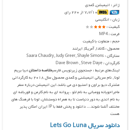
ژانر : انیمیشن, کمدی
۷٫۷/۱۰ از ۲۲۰ رای
زبان : انگلیسی
کیفیت :
فرمت : MP4
حجم : متفاوت با کیفیت
محصول : کانادا, آمریکا, ایرلند
ستارگان : Saara Chaudry, Judy Greer, Shayle Simons
کارگردان : Dave Brown , Steve Daye
لینک‌های مرتبط : جستجوی زیرنویس فارسی
خلاصه داستان :
بیا بریم
لونا , نام سریالی انیمیشنی و کمدی محصول سال ۲۰۱۸ به کارگردانی
مشترک دیو براون و استیو دی می باشد.این انیمیشن درباره سفر
ماجراجویانه وومباتی به نام لئو ، پروانه ای به نام کارمن و قورباغه ای
به نام اندی به دور دنیاست تا به همراه دوستشان، لونا با فرهنگ های
مختلف آشنا شوند… دانلود و پخش فقط با IP ایران امکان پذیر
هست
دانلود سریال Lets Go Luna