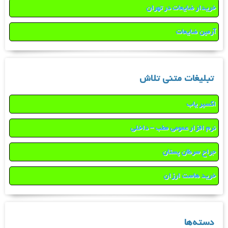
خریدار ضایعات در تهران
آرمین ضایعات
تبلیغات متنی تلاش
اکسیر یاب
نرم افزار عمومی مطب – داخلی
جراح سرطان پستان
خرید هاست ارزان
دسته‌ها