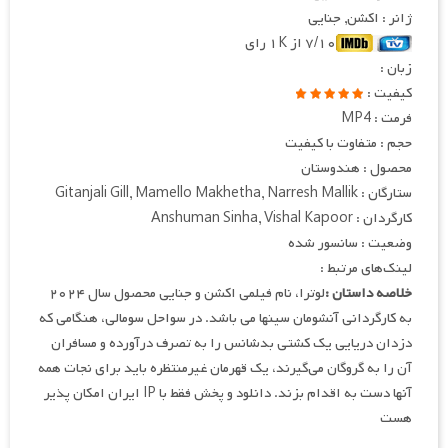
ژانر : اکشن, جنایی
۷/۱۰ از ۱K رای
زبان :
کیفیت :
فرمت : MP4
حجم : متفاوت با کیفیت
محصول : هندوستان
ستارگان : Gitanjali Gill, Mamello Makhetha, Narresh Mallik
کارگردان : Anshuman Sinha, Vishal Kapoor
وضعیت : سانسور شده
لینک‌های مرتبط :
خلاصه داستان :
لوترا، نام فیلمی اکشن و جنایی محصول سال ۲۰۲۴
به کارگردانی آنشومان سینها می باشد. در سواحل سومالی، هنگامی که
دزدان دریایی یک کشتی بدشانس را به تصرف درآورده و مسافران
آن را به گروگان می‌گیرند، یک قهرمان غیرمنتظره باید برای نجات همه
آنها دست به اقدام بزند. دانلود و پخش فقط با IP ایران امکان پذیر
هست