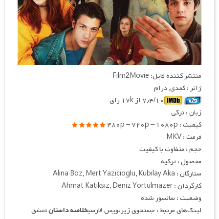
منتشر کننده فایل: Film2Movie
ژانر : کمدی, درام
۷٫۴/۱۰ از ۱۷k رای
زبان : ترکی
کیفیت : ۴۸۰p – ۷۲۰p – ۱۰۸۰p
فرمت : MKV
حجم : متفاوت با کیفیت
محصول : ترکیه
ستارگان : Alina Boz, Mert Yazicioglu, Kubilay Aka
کارگردان : Ahmat Katiksiz, Deniz Yortulmazer
وضعیت : سانسور شده
لینک‌های مرتبط : جستجوی زیرنویس فارسی
خلاصه داستان :
عشق