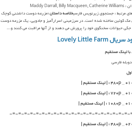
Maddy Darrall, Billy Macqu
ای مرتبط : جستجوی زیرنویس فارسی
خلاصه داستان :
مزرعه دوست داشتنی کوچک ، ن
 مک کوئین ساخته شده است. در سرزمینی اسرارآمیز و جادویی، یک مزرعه دوست‌ د
جکی حیوانات سخنگوی خود را پرورش می دهند و از آنها مراقبت می کنند و…
یال Lovely Little Farm
 با لینک مستقیم
وبله فارسی
ول
یم |
یم |
یم |
-=-=-=-=-=-=-=-=-=-=-=-=-=-=-=-=-=-=-=-=-
یم |