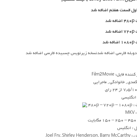
ول قسمت هفتم اضافه شد
 شد
۷۲
اضافه شد
ه شد
دوبله فارسی اضافه شدنسخه زیرنویس چسبیده فارسی اضافه شد
ده فایل: Film2Movie
 کمدی , خانوادگی , ماجرایی
۷٫۵/۱ از ۲۴ رای
 انگلیسی
۴۸۰p – ۷
MK
یت
 : انگلیس
Joel Fry, Shirley Hen