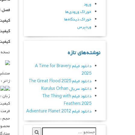
ورود
فصل ا
خوراک ورودی‌ها
خوراک دیدگاه‌ها
کیفیت ۴۸۰p اضافه
وردپرس
کیفیت ۰p
کیفیت ۱۰۸۰p اضاف
نوشته‌های تازه
نسخه 
دانلود فیلم A Time for Bravery
منتشر کنن
2025
ژانر :
دانلود فیلم The Great Flood 2025
۰
دانلود سریال Kurulus Orhan
زبان :
دانلود فیلم The Thing with
کیفیت : ۲۰p – ۱۰۸۰p
Feathers 2025
فرمت : V
دانلود فیلم Adventure Planet 2012
حجم : ۴۵۰ – ۲۵۰ – ۱۵۰ مگابا
محصول
ستارگان : derson, Barry McCarthy