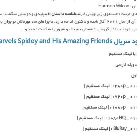
Harrison Wi
ای مرتبط : جستجوی زیرنویس فارسی
خلاصه داستان :
اسپایدی و دوستان شگفت ‌انگ
ساخت آن از سال ۲۰۲۱ آغاز شده و تا کنون ادامه دارد. ماجراهای سه قهرمانان ن
ی شوند تا با کار گروهی، دشمنان خطرناک و شرور را شکست دهند و…
ود سریال
rvels Spidey and His Amazing Friends
 با لینک مستقیم
وبله فارسی
ول
یم |
یم |
یم |
یم |
یم |