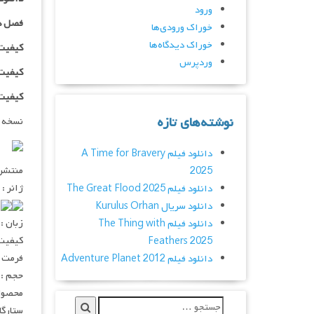
ورود
فصل د
خوراک ورودی‌ها
خوراک دیدگاه‌ها
کیفیت ۴۸۰p اضافه
وردپرس
کیفیت ۰p
کیفیت ۱۰۸۰p اضاف
نوشته‌های تازه
نسخه 
دانلود فیلم A Time for Bravery
منتشر کنن
2025
ژانر :
دانلود فیلم The Great Flood 2025
۰
دانلود سریال Kurulus Orhan
زبان :
دانلود فیلم The Thing with
کیفیت : ۲۰p – ۱۰۸۰p
Feathers 2025
فرمت : V
دانلود فیلم Adventure Planet 2012
حجم : 
محصول 
ستارگان :  Fraser, Lily Sanfelippo