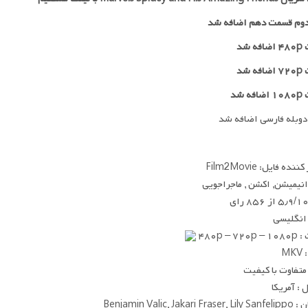
وم قسمت دهم اضافه شد
 شد
۷۲
اضافه شد
ه شد
دوبله فارسی اضافه شد
ده فایل: Film2Movie
 انیمیشن, اکشن , ماجراجویی
۵٫۹/۱ از ۸۵۶ رای
 انگلیسی
۴۸۰p – ۷
MK
متفاوت با کیفیت
: آمریکا
Benjamin Valic, Jakari