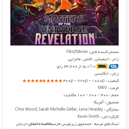
منتشر کننده فایل: Film2Movie
ژانر : انیمیشن , اکشن , ماجرایی
۵٫۱/۱۰ از ۲۳,۲۰۸ رای
زبان : انگلیسی
کیفیت : ۴۸۰p – ۷۲۰p – ۱۰۸۰p
فرمت : MKV
حجم : ۴۰۰ – ۲۰۰ – ۱۰۰ مگابایت
محصول : آمریکا
ستارگان : Chris Wood, Sarah Michelle Gellar, Lena Headey
کارگردانان : Kevin Smith
لینک‌های مرتبط : جستجوی زیرنویس فارسی
خلاصه داستان :
اربابان