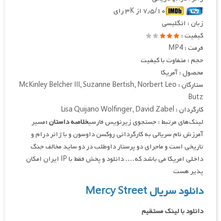
۷٫۵/۱۰ از ۳K رای
زبان : انگلیسی
کیفیت :
فرمت : MP4
حجم : متفاوت با کیفیت
محصول : آمریکا
ستارگان : McKinley Belcher III, Suzanne Bertish, Norbert Leo
Butz
کارگردان : Lisa Quijano Wolfinger, David Zabel
لینک‌های مرتبط : جستجوی زیرنویس فارسی
خلاصه داستان :
مسیر
آمرزش نام سریالی به کارگردانی روکسن داوسون و با ژانر درام و
تاریخی است و ماجرای دو پرستار داوطلب در دو ساید مخالف جنگ
داخلی امریکا می باشد که…. دانلود و پخش فقط با IP ایران امکان
پذیر هست
دانلود سریال Mercy Street
دانلود با لینک مستقیم