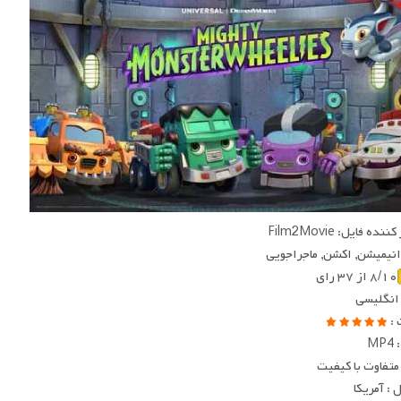
ده فایل: Film2Movie
 انیمیشن, اکشن, ماجراجویی
۸/۱۰ از ۳۷ رای
 انگلیسی
 :
MP
متفاوت با کیفیت
: آمریکا