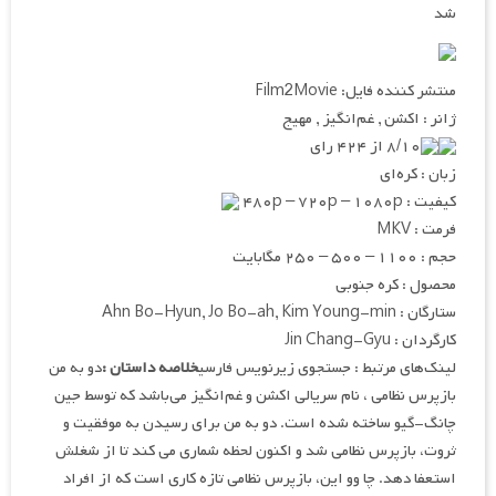
شد
منتشر کننده فایل: Film2Movie
ژانر : اکشن , غم‌انگیز , مهیج
۸/۱۰ از ۴۲۴ رای
زبان : کره‌ای
کیفیت : ۴۸۰p – ۷۲۰p – ۱۰۸۰p
فرمت : MKV
حجم : ۱۱۰۰ – ۵۰۰ – ۲۵۰ مگابایت
محصول : کره جنوبی
ستارگان : Ahn Bo-Hyun, Jo Bo-ah, Kim Young-min
کارگردان : Jin Chang-Gyu
لینک‌های مرتبط : جستجوی زیرنویس فارسی
خلاصه داستان :
دو به من
بازپرس نظامی ، نام سریالی اکشن و غم‌انگیز می‌باشد که توسط جین
چانگ-گیو ساخته شده است. دو به من برای رسیدن به موفقیت و
ثروت، بازپرس نظامی شد و اکنون لحظه شماری می کند تا از شغلش
استعفا دهد. چا وو این، بازپرس نظامی تازه کاری است که از افراد