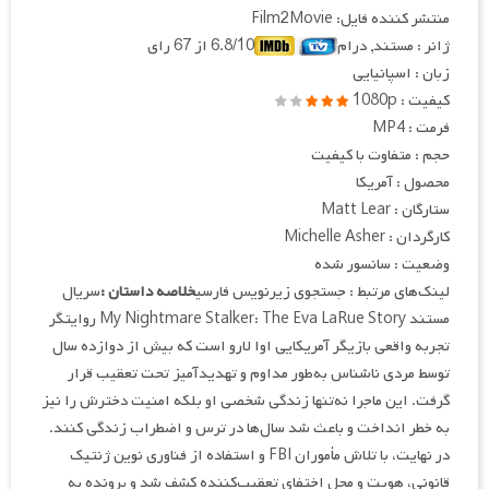
منتشر کننده فایل: Film2Movie
ژانر : مستند, درام
6.8/10 از 67 رای
زبان : اسپانیایی
کیفیت : 1080p
فرمت : MP4
حجم : متفاوت با کیفیت
محصول : آمریکا
ستارگان : Matt Lear
کارگردان : Michelle Asher
وضعیت : سانسور شده
لینک‌های مرتبط : جستجوی زیرنویس فارسی
خلاصه داستان :
سریال
مستند My Nightmare Stalker: The Eva LaRue Story روایتگر
تجربه واقعی بازیگر آمریکایی اوا لارو است که بیش از دوازده سال
توسط مردی ناشناس به‌طور مداوم و تهدیدآمیز تحت تعقیب قرار
گرفت. این ماجرا نه‌تنها زندگی شخصی او بلکه امنیت دخترش را نیز
به خطر انداخت و باعث شد سال‌ها در ترس و اضطراب زندگی کنند.
در نهایت، با تلاش مأموران FBI و استفاده از فناوری نوین ژنتیک
قانونی، هویت و محل اختفای تعقیب‌کننده کشف شد و پرونده به