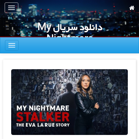
رش
تعویض
ه
ناوبری
حتوای
دانلود سریال My
صلی
Nightmare
تعویض
Stalker The Eva
ناوبری
LaRue Story