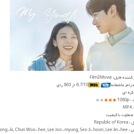
ده فایل: Film2Movie
 درام, عاشقانه
6.7/10 از 863 رای
 کره ای
1080
MP
متفاوت با کیفیت
Republic 
Song Joong-ki, Chun Woo-hee, Le