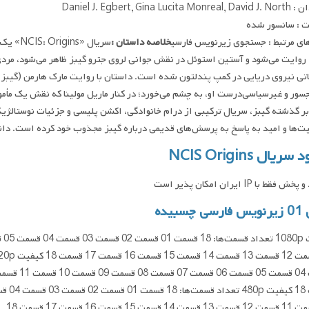
Daniel J. Egbert, Gina Lucit
 : سانسور شده
ای مرتبط : جستجوی زیرنویس فارسی
خلاصه داستان :
۱۹۹۱ روایت می‌شود و آستین استوئل در نقش جوانی لروی جترو گیبز ظاهر می‌شود، 
تی نیروی دریایی در کمپ پندلتون شده است. داستان با روایت مارک هارمن (گیبز
سور و غیرسیاسی‌درست او، به چشم می‌خورد؛ در کنار ماریل مولینا که نقش یک مأمور
ا و امید به پاسخ به پرسش‌های قدیمی درباره گیبز مجذوب خود کرده است. دانلود و پخش فقط با IP 
ریال NCIS Origins
فقط با IP ایران امکان پذیر است
چسبیده