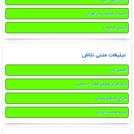
خریدار ضایعات در تهران
آرمین ضایعات
تبلیغات متنی تلاش
اکسیر یاب
نرم افزار عمومی مطب – داخلی
جراح سرطان پستان
خرید هاست ارزان