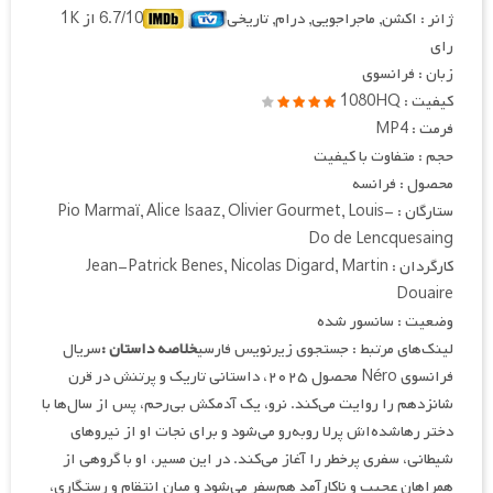
ژانر : اکشن, ماجراجویی, درام, تاریخی
6.7/10 از 1K
رای
زبان : فرانسوی
کیفیت : 1080HQ
فرمت : MP4
حجم : متفاوت با کیفیت
محصول : فرانسه
ستارگان : Pio Marmaï, Alice Isaaz, Olivier Gourmet, Louis-
Do de Lencquesaing
کارگردان : Jean-Patrick Benes, Nicolas Digard, Martin
Douaire
وضعیت : سانسور شده
لینک‌های مرتبط : جستجوی زیرنویس فارسی
خلاصه داستان :
سریال
فرانسوی Néro محصول ۲۰۲۵، داستانی تاریک و پرتنش در قرن
شانزدهم را روایت می‌کند. نرو، یک آدمکش بی‌رحم، پس از سال‌ها با
دختر رهاشده‌اش پرلا روبه‌رو می‌شود و برای نجات او از نیروهای
شیطانی، سفری پرخطر را آغاز می‌کند. در این مسیر، او با گروهی از
همراهان عجیب و ناکارآمد هم‌سفر می‌شود و میان انتقام و رستگاری،