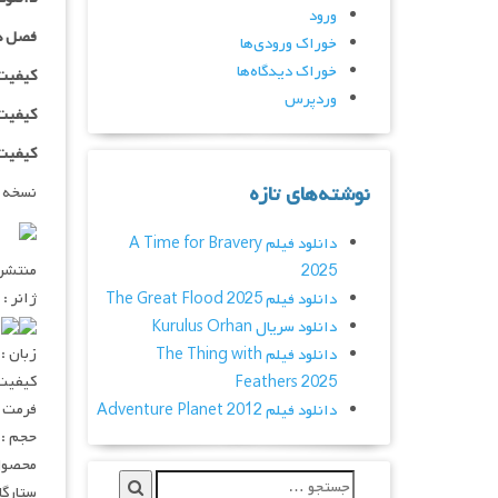
ورود
فصل د
خوراک ورودی‌ها
خوراک دیدگاه‌ها
کیفیت ۴۸۰p اضافه
وردپرس
کیفیت ۰p
کیفیت ۱۰۸۰p اضاف
نوشته‌های تازه
نسخه 
دانلود فیلم A Time for Bravery
منتشر کنن
2025
ژانر :
دانلود فیلم The Great Flood 2025
۰
دانلود سریال Kurulus Orhan
زبان :
دانلود فیلم The Thing with
کیفیت : ۲۰p – ۱۰۸۰p
Feathers 2025
فرمت : V
دانلود فیلم Adventure Planet 2012
حجم : ۴۰۰ – ۲۰۰ – ۱۰۰ مگابا
محصول 
ستارگان : lgren, Tom Kenny, Steve Blum