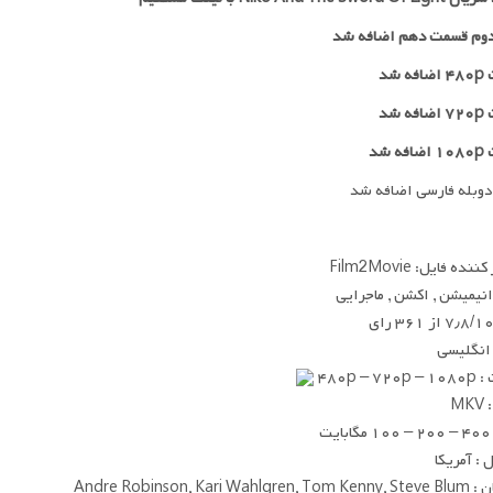
وم قسمت دهم اضافه شد
 شد
۷۲
اضافه شد
ه شد
دوبله فارسی اضافه شد
ده فایل: Film2Movie
 انیمیشن , اکشن , ماجرایی
۷٫۸/۱ از ۳۶۱ رای
 انگلیسی
۴۸۰p – ۷
MK
یت
: آمریکا
Andre Robinson, Kari Wah