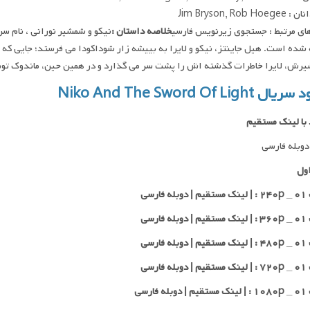
Jim Bryson, Rob Ho
ای مرتبط : جستجوی زیرنویس فارسی
خلاصه داستان :
نیکو و شمشیر نورانی ، نام س
شده است. هیل جاینتز، نیکو و لایرا به بییشه زار شوداکودا می فرستد؛ جایی که
رش، لایرا خاطرات گذشته اش را پشت سر می گذارد و در همین حین، ماندوک تو
 Niko And The Sword Of Light
 با لینک مستقیم
وبله فارسی
ول
 فارسی
 فارسی
 فارسی
 فارسی
 فارسی