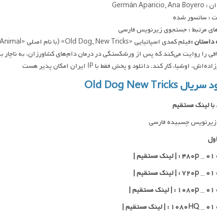
Germán Aparicio, 
 : سانسور شده
ای مرتبط : جستجوی زیرنویس فارسی
داستان :
قی را روایت می‌کند که پس از ورشکستگی در درمان دام‌های کشاورزان، به ناچار به 
‌اش، اوشیا، کار کند. دانلود و پخش فقط با IP ایران امکان پذیر هست
یال Old Dog New Tricks
 با لینک مستقیم
زیرنویس چسبیده فارسی
ول
یم |
یم |
یم |
یم |