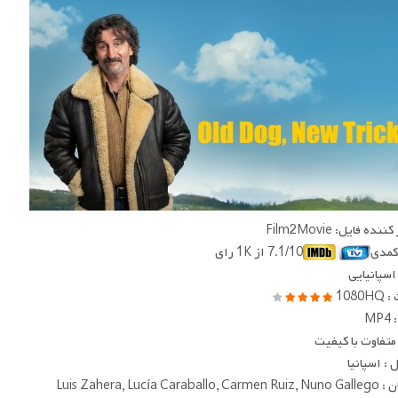
ده فایل: Film2Movie
 کمدی
7.1/10 از 1K رای
 اسپانیایی
1080
MP
متفاوت با کیفیت
: اسپانیا
Luis Zahera, Lucía Caraba