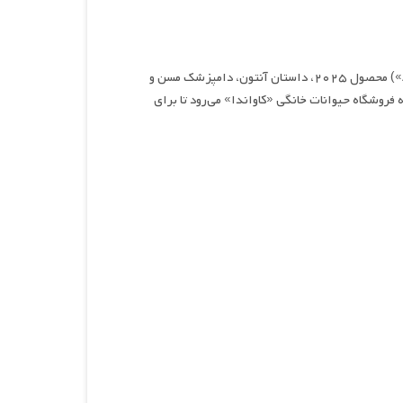
فیلم کمدی اسپانیایی «Old Dog, New Tricks» (با نام اصلی «Animal») محصول ۲۰۲۵، داستان آنتون، دامپزشک مسن و
فروشگاه حیوانات خانگی «کاواندا» می‌رود تا برای