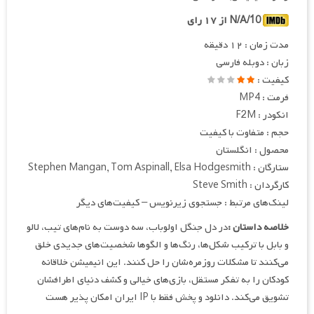
N/A/10 از ۱۷ رای
مدت زمان : ۱۲ دقیقه
زبان : دوبله فارسی
کیفیت :
فرمت : MP4
انکودر : F2M
حجم : متفاوت با کیفیت
محصول : انگلستان
ستارگان : Stephen Mangan, Tom Aspinall, Elsa Hodgesmith
کارگردان : Steve Smith
لینک‌های مرتبط : جستجوی زیرنویس – کیفیت‌های دیگر
خلاصه داستان :
در دل جنگل اولوباب، سه دوست به نام‌های تیب، لالو
و بابل با ترکیب شکل‌ها، رنگ‌ها و الگوها شخصیت‌های جدیدی خلق
می‌کنند تا مشکلات روزمره‌شان را حل کنند. این انیمیشن خلاقانه
کودکان را به تفکر مستقل، بازی‌های خیالی و کشف دنیای اطرافشان
تشویق می‌کند. دانلود و پخش فقط با IP ایران امکان پذیر هست