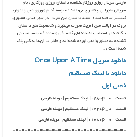
فارسی سریال روزی روزگاری
خلاصه داستان :
روزی روزگاری ، نام
سریالی ماجرایی و فانتزی می‌باشد که توسط آدام هوروویتس و ادوارد
کیتسیز ساخته شده است. داستان این سریال در شهر خیالی استوری
بروک در ایالت مین آمریکا صورت می‌گیرد و شخصیت‌های داستان
برگرفته از اساطیر و افسانه‌های کلاسیکی هستند که توسط نفرینی
کشنده به دنیای واقعی آورده شده‌اند و خاطرات آن‌ها به کلی پاک
شده است و…
دانلود سریال Once Upon A Time
دانلود با لینک مستقیم
فصل اول
قسمت ۰۱ _ ۴۸۰p : | لینک مستقیم | دوبله فارسی
قسمت ۰۱ _ ۷۲۰p : | لینک مستقیم | دوبله فارسی
قسمت ۰۱ _ ۱۰۸۰p : | لینک مستقیم | دوبله فارسی
-=-=-=-=-=-=-=-=-=-=- =-=-=-=-=-=-=-=-