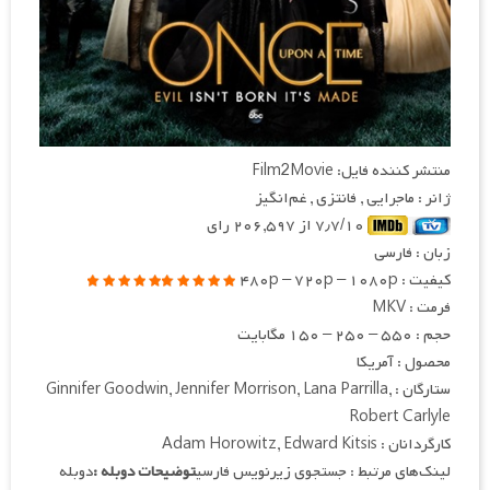
منتشر کننده فایل: Film2Movie
ژانر : ماجرایی , فانتزی , غم‌انگیز
۷٫۷/۱۰ از ۲۰۶,۵۹۷ رای
زبان : فارسی
کیفیت : ۴۸۰p – ۷۲۰p – ۱۰۸۰p
فرمت : MKV
حجم : ۵۵۰ – ۲۵۰ – ۱۵۰ مگابایت
محصول : آمریکا
ستارگان : Ginnifer Goodwin, Jennifer Morrison, Lana Parrilla,
Robert Carlyle
کارگردانان : Adam Horowitz, Edward Kitsis
لینک‌های مرتبط : جستجوی زیرنویس فارسی
توضیحات دوبله :
دوبله