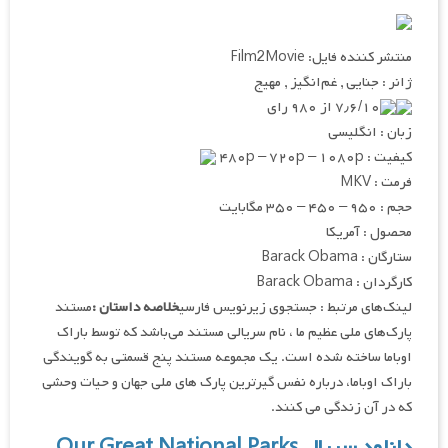
منتشر کننده فایل: Film2Movie
ژانر : جنایی , غم‌انگیز , مهیج
۷٫۶/۱۰ از ۹۸۰ رای
زبان : انگلیسی
کیفیت : ۴۸۰p – ۷۲۰p – ۱۰۸۰p
فرمت : MKV
حجم : ۹۵۰ – ۴۵۰ – ۳۵۰ مگابایت
محصول : آمریکا
ستارگان : Barack Obama
کارگردان : Barack Obama
لینک‌های مرتبط : جستجوی زیرنویس فارسی
خلاصه داستان :
مستند
پارک‌های ملی عظیم ما ، نام سریالی مستند می‌باشد که توسط باراک
اوباما ساخته شده است. یک مجموعه مستند پنج قسمتی به گویندگی
باراک اوباما، درباره نفس گیرترین پارک های ملی جهان و حیات وحشی
که در آن زندگی می کنند.
دانلود سریال Our Great National Parks