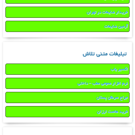
خریدار ضایعات در تهران
آرمین ضایعات
تبلیغات متنی تلاش
اکسیر یاب
نرم افزار عمومی مطب – داخلی
جراح سرطان پستان
خرید هاست ارزان