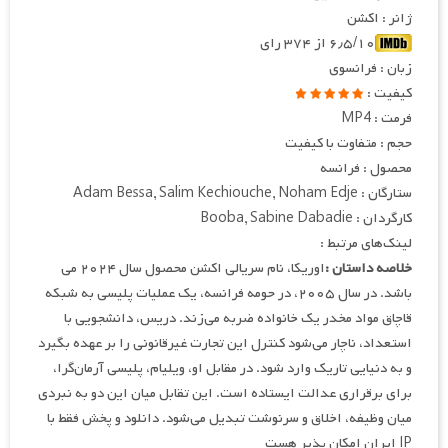
ژانر : اکشن
۶٫۵/۱۰ از ۳۷۴ رای
زبان : فرانسوی
کیفیت :
فرمت : MP4
حجم : متفاوت با کیفیت
محصول : فرانسه
ستارگان : Adam Bessa, Salim Kechiouche, Noham Edje
کارگردان : Booba, Sabine Dabadie
لینک‌های مرتبط :
خلاصه داستان :
اوریکا، نام سریالی اکشن محصول سال ۲۰۲۴ می
باشد. در سال ۲۰۰۵، در حومه فرانسه، یک عملیات پلیسی به شبکه
قاچاق مواد مخدر یک خانواده ضربه می‌زند. دریس، دانشجویی با
استعداد، ناچار می‌شود کنترل این تجارت غیرقانونی را بر عهده بگیرد
و به دنیایی تاریک وارد شود. در مقابل او، ویلیام، پلیسی آرمان‌گرا،
برای برقراری عدالت ایستاده است. این تقابل میان این دو به نبردی
میان وظیفه، اخلاق و سرنوشت تبدیل می‌شود. دانلود و پخش فقط با
IP ایران امکان پذیر هست