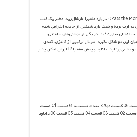
سریال «Pass the Monster Meat, Milady!» درباره ملفیرا مارشال‌رید، دختر یک کنت
دش به ارث برده و باعث طرد شدنش از جامعه اشرافی شده
با قحطی مبارزه کند. در یکی از مهمانی‌های سلطنتی،
میان این دو شکل بگیرد. سریال ترکیبی از فانتزی، کمدی
رمانتیک و فضای قرون‌وسطایی دارد و به موضوعاتی مثل پذیرش تفاوت‌ها، عشق غیرمتعارف و بقا می‌پردازد. دانلود و پخش فقط با IP ایران امکان پذیر
کیفیت 1080p تعداد قسمت‌ها: 6 قسمت 01 قسمت 02 قسمت 03 قسمت 04 قسمت 05 قسمت 06 کیفیت 720p تعداد قسمت‌ها: 6 قسمت 01 قسمت
02 قسمت 03 قسمت 04 قسمت 05 قسمت 06 کیفیت 480p تعداد قسمت‌ها: 6 قسمت 01 قسمت 02 قسمت 03 قسمت 04 قسمت 05 قسمت 06 دانلود