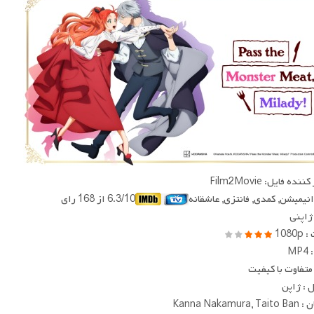
ده فایل: Film2Movie
 انیمیشن, کمدی, فانتزی, عاشقانه
6.3/10 از 168 رای
 ژاپنی
1080
MP
متفاوت با کیفیت
 : ژاپن
Kanna Nakamur