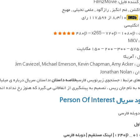
ده فایل: Film2Movie
 اکشن , غم انگیز , رازآلود , علمی تخیلی , مهیج
۸٫۴/۱۰ از ۱۱۷,۵۹۶ رای
 انگلیسی
۴۸۰p – x26
MK
یت
: آمریکا
Jim Caviezel, Michael Eme
Jonathan No
ای مرتبط : جستجوی زیرنویس فارسی
خلاصه داستان :
داستان سریال درباره ی میلیا
 به نام جان ریس ، تصمیم به پیشگیری از اتفاقاتی می گیرد که هنوز رخ نداده اند. اما… دانلود و پخ
یال Person Of Interest
وبله فارسی
ول
 فارسی