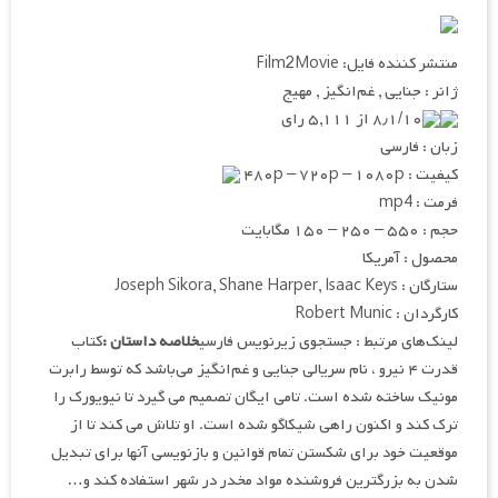
منتشر کننده فایل: Film2Movie
ژانر : جنایی , غم‌انگیز , مهیج
۸٫۱/۱۰ از ۵,۱۱۱ رای
زبان : فارسی
کیفیت : ۴۸۰p – ۷۲۰p – ۱۰۸۰p
فرمت : mp4
حجم : ۵۵۰ – ۲۵۰ – ۱۵۰ مگابایت
محصول : آمریکا
ستارگان : Joseph Sikora, Shane Harper, Isaac Keys
کارگردان : Robert Munic
لینک‌های مرتبط : جستجوی زیرنویس فارسی
خلاصه داستان :
کتاب
قدرت ۴ نیرو ، نام سریالی جنایی و غم‌انگیز می‌باشد که توسط رابرت
مونیک ساخته شده است. تامی ایگان تصمیم می گیرد تا نیویورک را
ترک کند و اکنون راهی شیکاگو شده است. او تلاش می کند تا از
موقعیت خود برای شکستن تمام قوانین و بازنویسی آنها برای تبدیل
شدن به بزرگترین فروشنده مواد مخدر در شهر استفاده کند و…