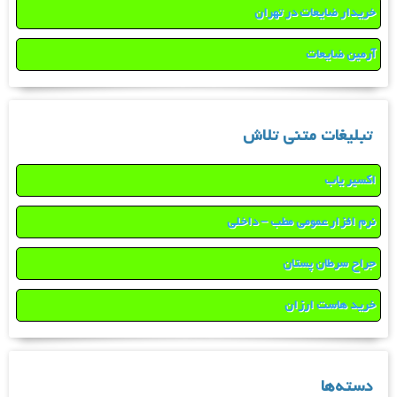
خریدار ضایعات در تهران
آرمین ضایعات
تبلیغات متنی تلاش
اکسیر یاب
نرم افزار عمومی مطب – داخلی
جراح سرطان پستان
خرید هاست ارزان
دسته‌ها