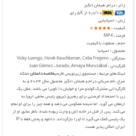
ژانر : درام, هیجان انگیز
۶٫۸/۱۰ از ۵K رای
زبان : اسپانیایی
کیفیت :
فرمت : MP4
حجم : متفاوت با کیفیت
محصول : اسپانیا
ستارگان : Vicky Luengo, Hovik Keuchkerian, Celia Freijeiro
کارگردان : Juan Gómez-Jurado, Amaya Muruzábal
لینک‌های مرتبط : جستجوی زیرنویس فارسی
خلاصه داستان :
ملکه
سرخ، نام سریالی درام و هیجان انگیز محصول سال ۲۰۲۴ و به
کارگردانی مشترک کولدو سرا و خولیان دا تاویرا می باشد. عقل یک
زن با استعداد فرصتی برای رهبری نیروی پلیس مخفی اروپا به
ارمغان می آورد. اما نتیجه معکوس می دهد و همه چیز را برای او تمام
می کند. پس از قتل در خانه اش و وارث ربوده شده، ناظر سابق او از
یک پلیس کمک می گیرد تا او را بازگرداند. دانلود و پخش فقط با IP
ایران امکان پذیر هست