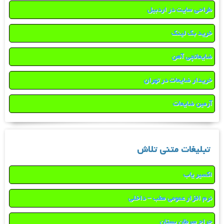
طراحی سایت در اردبیل
خرید بک لینک
ضایعاتچی آهن
خریدار ضایعات در تهران
آرمین ضایعات
تبلیغات متنی تلاش
اکسیر یاب
نرم افزار عمومی مطب – داخلی
جراح سرطان پستان