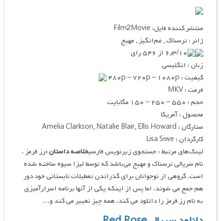
منتشر کننده فایل: Film2Movie
ژانر : ترسناک , غم‌انگیز , مهیج
۶٫۳/۱۰ از ۵۴۶ رای
زبان : انگلیسی
کیفیت : ۴۸۰p – ۷۲۰p – ۱۰۸۰p
فرمت : MKV
حجم : ۵۵۰ – ۲۵۰ – ۱۵۰ مگابایت
محصول : آمریکا
ستارگان : Amelia Clarkson, Natalie Blair, Ellis Howard
کارگردان : Lisa Siwe
لینک‌های مرتبط : جستجوی زیرنویس فارسی
خلاصه داستان :
رز قرمز ،
نام سریالی ترسناک و مهیج می‌باشد که توسط لیزا سیوه ساخته شده
است. گروهی از نوجوانان برای گذراندن تعطیلات تابستانی خود دور
هم جمع می شوند، اما پس از اینکه یکی از آنها برنامه اسرارآمیزی
به نام رز قرمز را دانلود می کند، همه چیز تغییر می کند و…
دانلود سریال Red Rose