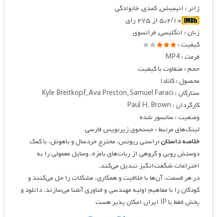
ژانر : انیمیشن, کمدی, خانوادگی
۵٫۲/۱۰ از ۲۷۵ رای
زبان : انگلیسی, فرانسوی
کیفیت :
فرمت : MP4
حجم : متفاوت با کیفیت
محصول : کانادا
ستارگان : Kyle Breitkopf, Ava Preston, Samuel Faraci
کارگردان : Paul H. Brown
وضعیت : سانسور شده
لینک‌های مرتبط : جستجوی زیرنویس فارسی
خلاصه داستان :
راستی ریوتس، مخترع خردسال و باهوش، با کمک
دوستش روبی و گروهی از ربات‌های بامزه، وسایل معمولی را به
اختراعات شگفت‌انگیز تبدیل می‌کند.
در هر قسمت، آن‌ها با خلاقیت و همکاری، مشکلات را حل می‌کنند و
کودکان را با مفاهیم اولیه مهندسی و فناوری آشنا می‌سازند. دانلود و
پخش فقط با IP ایران امکان پذیر هست