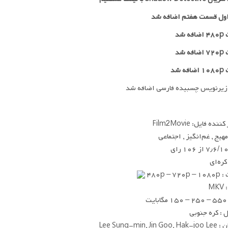
ول قسمت هفتم اضافه شد
 شد
۷۲
اضافه شد
ه شد
زیرنویس چسبیده فارسی اضافه شد
ده فایل: Film2Movie
مهیج , غم‌انگیز , اجتماعی
۷٫۶/۱ از ۱۰۶ رای
کره‌ای
۴۸۰p – ۷
MK
یت
: کره جنوبی
Lee Sung-min, Jin