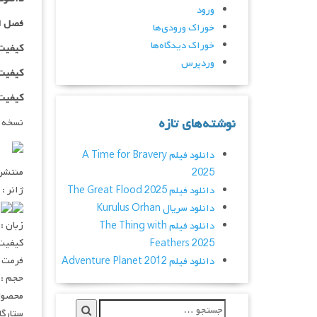
ورود
فصل ا
خوراک ورودی‌ها
خوراک دیدگاه‌ها
کیفیت ۴۸۰p اضافه
وردپرس
کیفیت ۰p
کیفیت ۱۰۸۰p اضاف
نوشته‌های تازه
نسخه 
دانلود فیلم A Time for Bravery
منتشر کنن
2025
ژانر : 
دانلود فیلم The Great Flood 2025
۰
دانلود سریال Kurulus Orhan
زبان : 
دانلود فیلم The Thing with
کیفیت : ۲۰p – ۱۰۸۰p
Feathers 2025
فرمت : V
دانلود فیلم Adventure Planet 2012
حجم : ۵۵۰ – ۲۵۰ – ۱۵۰ مگابا
محصول 
ستارگان :  Goo, Hak-joo Lee