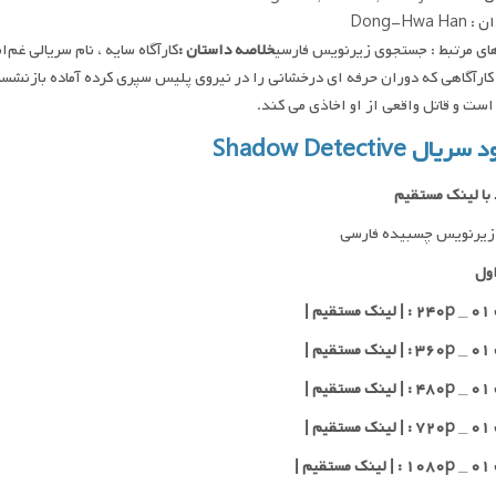
Dong-Hwa H
ای مرتبط : جستجوی زیرنویس فارسی
خلاصه داستان :
کارآگاه سایه ، نام سریالی غم
ارآگاهی که دوران حرفه ای درخشانی را در نیروی پلیس سپری کرده آماده بازنشس
ست و قاتل واقعی از او اخاذی می کند.
یال Shadow Detective
 با لینک مستقیم
زیرنویس چسبیده فارسی
ول
یم |
یم |
یم |
یم |
یم |