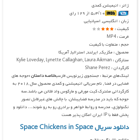
ژانر : انیمیشن, کمدی
۵٫۴/۱۰ از ۱۲۹ رای
زبان : انگلیسی, اسپانیایی
کیفیت :
فرمت : MP4
حجم : متفاوت با کیفیت
محصول : مکزیک, ایرلند, استرالیا, آمریکا
ستارگان : Kylie Loveday, Lynette Callaghan, Laura Aikman
کارگردان : Shane Perez
لینک‌های مرتبط : جستجوی زیرنویس فارسی
خلاصه داستان :
جوجه های
فضایی در فضا , نام سریالی انیمیشنی و کمدی محصول سال ۲۰۱۸ به
کارگردانی مشترک کیت مورفی و مارکوس واد فلاتن می باشد.سه
جوجه که باید در مدرسه فضاییشان، با چالش های غیرقابل تصور
تکنولوژی، مدرسه و روابط خواهر و برادری رو به رو شوند… دانلود و
پخش فقط با IP ایران امکان پذیر هست
دانلود سریال Space Chickens in Space