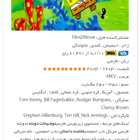
منتشر کننده فایل: Film2Movie
ژانر : انیمیشن , کمدی , خانوادگی
۸٫۱/۱۰ از ۸۱,۴۷۱ رای
زبان : فارسی
کیفیت : ۴۸۰p – ۷۲۰p
فرمت : MKV
حجم : ۳۵۰ – ۲۵۰ مگابایت
محصول : آمریکا , کره جنوبی , کره شمالی , کانادا , انگلیس
ستارگان : Tom Kenny, Bill Fagerbakke, Rodger Bumpass,
Clancy Brown
کارگردانان : Stephen Hillenburg, Tim Hill, Nick Jennings
لینک‌های مرتبط : جستجوی زیرنویس فارسی
توضیحات دوبله :
دوبله
فارسی سریال باب اسفنجی
خلاصه داستان :
باب اسفنجی ، نام سریالی
انیمیشنی می‌باشد که توسط استیون هیلنبرگ و تیم هیل ساخته