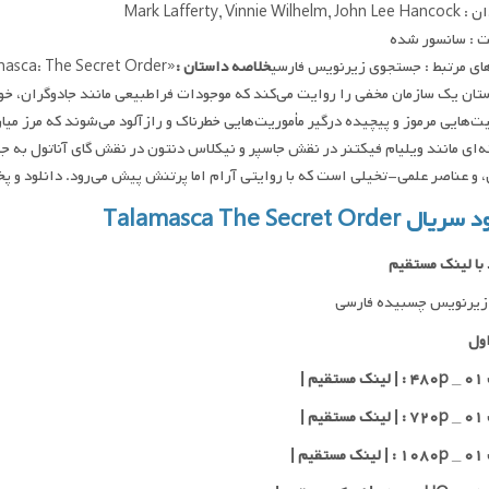
Mark Lafferty, Vinnie Wilh
 : سانسور شده
ای مرتبط : جستجوی زیرنویس فارسی
خلاصه داستان :
تان یک سازمان مخفی را روایت می‌کند که موجودات فراطبیعی مانند جادوگران، خون‌آ
هایی مرموز و پیچیده درگیر مأموریت‌هایی خطرناک و رازآلود می‌شوند که مرز میان 
‌ای مانند ویلیام فیکتنر در نقش جاسپر و نیکلاس دنتون در نقش گای آناتول به ج
و عناصر علمی-تخیلی است که با روایتی آرام اما پرتنش پیش می‌رود. دانلود و پخش فقط با IP ایران ام
 Talamasca The Secret Order
 با لینک مستقیم
زیرنویس چسبیده فارسی
ول
یم |
یم |
یم |