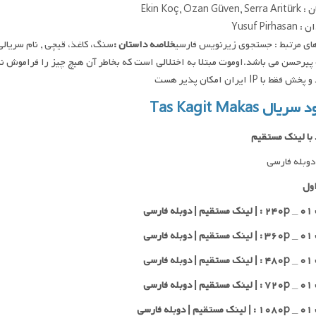
Ekin Koç, Ozan Gü
Yusuf Pirha
ای مرتبط : جستجوی زیرنویس فارسی
خلاصه داستان :
یرحسن می باشد.اوموت مبتلا به اختلالی است که بخاطر آن هیچ چیز را فراموش 
فقط با IP ایران امکان پذیر هست
ریال Tas Kagit Makas
 با لینک مستقیم
وبله فارسی
ول
 فارسی
 فارسی
 فارسی
 فارسی
 فارسی