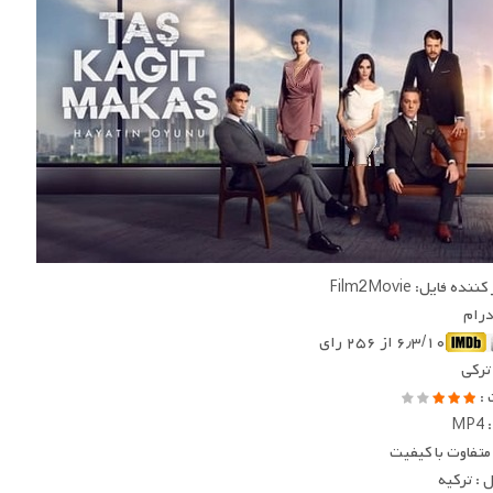
ده فایل: Film2Movie
 درام
۶٫۳/۱۰ از ۲۵۶ رای
 ترکی
 :
MP
متفاوت با کیفیت
: ترکیه