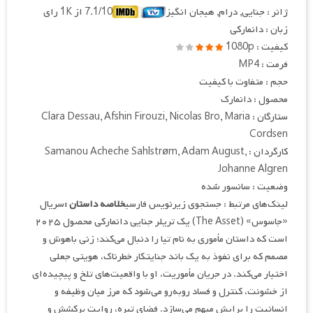
ژانر : جنایی, درام, هیجان انگیز
7.1/10 از 1K رای
زبان : دانمارکی
کیفیت : 1080p
فرمت : MP4
حجم : متفاوت با کیفیت
محصول : دانمارک
ستارگان : Clara Dessau, Afshin Firouzi, Nicolas Bro, Maria
Cordsen
کارگردان : Samanou Acheche Sahlstrøm, Adam August,
Johanne Algren
وضعیت : سانسور شده
لینک‌های مرتبط : جستجوی زیرنویس فارسی
خلاصه داستان :
سریال
«جاسوس» (The Asset) یک تریلر جنایی دانمارکی محصول ۲۰۲۵
است که داستان مأموری به نام تیا را دنبال می‌کند؛ زنی باهوش و
مصمم که برای نفوذ به یک باند جنایتکار خطرناک، هویتی جعلی
اختیار می‌کند. در جریان مأموریت، او با واقعیت‌های تلخ و پیچیده‌ای
از خشونت، کنترل و فساد روبه‌رو می‌شود که مرز میان وظیفه و
انسانیت را برایش مبهم می‌سازد. فضای تیره، روایت پرکشش و