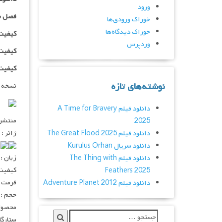
ورود
فصل س
خوراک ورودی‌ها
خوراک دیدگاه‌ها
کیفیت ۴۸۰p اضافه
وردپرس
کیفیت ۷۲۰p اضافه
کیفیت ۱۰۸۰p اضاف
نوشته‌های تازه
نسخه 
دانلود فیلم A Time for Bravery
منتشر کنن
2025
ژانر :
دانلود فیلم The Great Flood 2025
.۱۰
دانلود سریال Kurulus Orhan
زبان :
دانلود فیلم The Thing with
کیفیت : ۲۰p – ۱۰۸۰p
Feathers 2025
فرمت : V
دانلود فیلم Adventure Planet 2012
حجم : ۸۰۰ – ۴۰۰ – ۲۰۰ مگابا
محصول 
ستارگان : Antony Starr, Chace Crawford