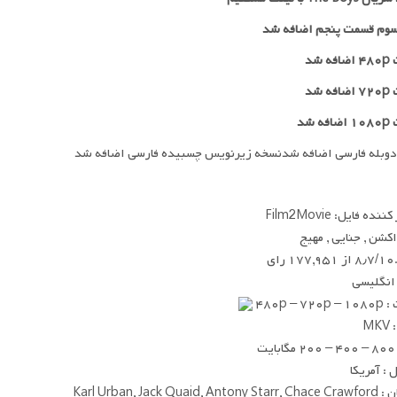
وم قسمت پنجم اضافه شد
 شد
 شد
ه شد
دوبله فارسی اضافه شدنسخه زیرنویس چسبیده فارسی اضافه شد
ده فایل: Film2Movie
 اکشن , جنایی , مهیج
۸٫۷/ از ۱۷۷,۹۵۱ رای
 انگلیسی
۴۸۰p – ۷
MK
یت
: آمریکا
Karl Urban, Jack Quaid, 