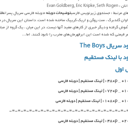
Evan Goldberg, Eric Kripke
ای مرتبط : جستجوی زیرنویس فارسی
توضیحات دوبله :
دوبله فارسی سریال پسران
خلا
وان گلدبرگ ، ست روگن و اریک کریپک ساخته شده است. داستان این سریال در دنی
آغوش گرفته و دیگر خبری از کارهای مفید آنها نیست. در این میان ، یک گروه از مبا
هر قیمتی که شده است این ابرقهرمان‌های مخرب را نابود کنند. اما…
 سریال The Boys
ود با لینک مستقیم
 اول
 فارسی
 فارسی
 فارسی
-=-=-=-=-=-=-=-=-=-=-=-=-=-=-=-=-=-=-=-=-
 فارسی