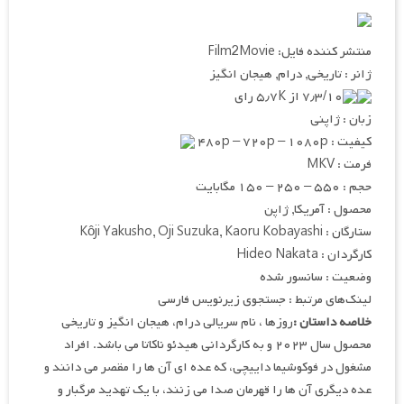
منتشر کننده فایل: Film2Movie
ژانر : تاریخی, درام, هیجان انگیز
۷٫۳/۱۰ از ۵٫۷K رای
زبان : ژاپنی
کیفیت : ۴۸۰p – ۷۲۰p – ۱۰۸۰p
فرمت : MKV
حجم : ۵۵۰ – ۲۵۰ – ۱۵۰ مگابایت
محصول : آمریکا, ژاپن
ستارگان : Kôji Yakusho, Oji Suzuka, Kaoru Kobayashi
کارگردان : Hideo Nakata
وضعیت : سانسور شده
لینک‌های مرتبط : جستجوی زیرنویس فارسی
خلاصه داستان :
روزها ، نام سریالی درام، هیجان انگیز و تاریخی
محصول سال ۲۰۲۳ و به کارگردانی هیدئو ناکاتا می باشد. افراد
مشغول در فوکوشیما داییچی، که عده ای آن ها را مقصر می دانند و
عده دیگری آن ها را قهرمان صدا می زنند، با یک تهدید مرگبار و