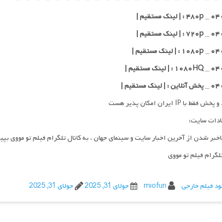
یم |
یم |
یم |
یم |
قیم |
فقط با IP ایران امکان پذیر هست
ادات سایت:
اخبر شدن از آخرین اخبار سایت و سینمای جهان ، به کانال تلگرام فیلم تو مووی بپی
تلگرام فیلم تو مووی
ود فیلم خارجی
miofun
جولای 31, 2025
جولای 31, 2025