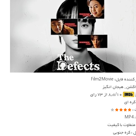
ده فایل: Film2Movie
 اکشن , هیجان انگیز
۸٫۸/۱۰ از ۷۳ رای
 کره ای
 :
MP
متفاوت با کیفیت
: کره جنوبی