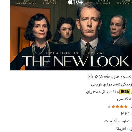
ده فایل: Film2Movie
 زندگی نامه, درام, تاریخی
۶٫۹/۱۰ از ۳۸۸ رای
 انگلیسی
 :
MP
متفاوت با کیفیت
: آمریکا