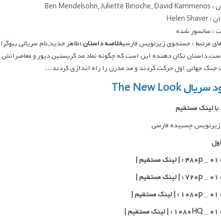
Ben Mendelsohn, Juliett
Helen Shav
 : سانسور شده
ای مرتبط : جستجوی زیرنویس فارسی
خلاصه داستان :
ست.داستان تکان دهنده این است که چگونه نماد مد کریستین دیور و معاصرانش از جم
جنگ جهانی اول حرکت کردند و مد مدرن را راه اندازی کردند…
ریال The New Look
 با لینک مستقیم
زیرنویس چسبیده فارسی
ول
یم |
یم |
یم |
یم |