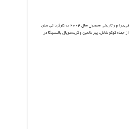
ظاهر جدید,نام سریالی بیوگرافی,درام و تاریخی محصول سال ۲۰۲۴ به کارگردانی هلن
له کوکو شانل، پیر بالمین و کریستوبال بالنسیاگا در