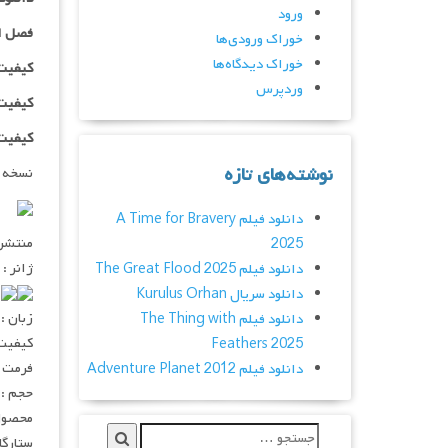
ورود
فصل ا
خوراک ورودی‌ها
خوراک دیدگاه‌ها
کیفیت ۴۸۰p اضافه
وردپرس
کیفیت ۰p
کیفیت ۱۰۸۰p اضاف
نوشته‌های تازه
نسخه 
دانلود فیلم A Time for Bravery
منتشر کنن
2025
ژانر : 
دانلود فیلم The Great Flood 2025
۰
دانلود سریال Kurulus Orhan
زبان :
دانلود فیلم The Thing with
کیفیت : ۲۰p – ۱۰۸۰p
Feathers 2025
فرمت : V
دانلود فیلم Adventure Planet 2012
حجم : ۵۵۰ – ۲۵۰ – ۱۵۰ مگابا
محصول 
ستارگان : ta Acharia, Barry Atsma