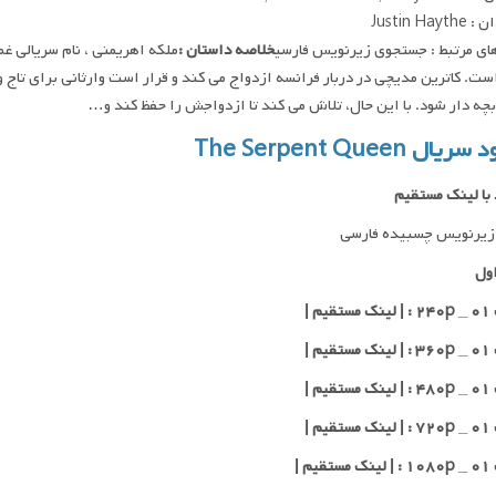
Justin Hay
ای مرتبط : جستجوی زیرنویس فارسی
خلاصه داستان :
ملکه اهریمنی ، نام سریالی غ
ت. کاترین مدیچی در دربار فرانسه ازدواج می کند و قرار است وارثانی برای تاج و 
بچه دار شود. با این حال، تلاش می کند تا ازدواجش را حفظ کند و…
یال The Serpent Queen
 با لینک مستقیم
زیرنویس چسبیده فارسی
ول
یم |
یم |
یم |
یم |
یم |