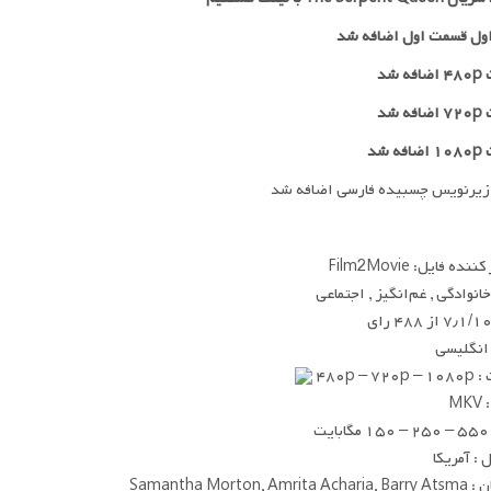
ول قسمت اول اضافه شد
 شد
۷۲
اضافه شد
ه شد
زیرنویس چسبیده فارسی اضافه شد
ده فایل: Film2Movie
خانوادگی , غم‌انگیز , اجتماعی
۷٫۱/۱ از ۴۸۸ رای
 انگلیسی
۴۸۰p – ۷
MK
یت
: آمریکا
Samantha Morton, Amri