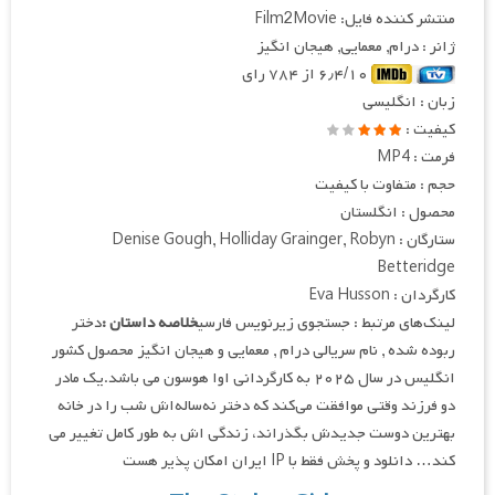
منتشر کننده فایل: Film2Movie
ژانر : درام, معمایی, هیجان انگیز
۶٫۴/۱۰ از ۷۸۴ رای
زبان : انگلیسی
کیفیت :
فرمت : MP4
حجم : متفاوت با کیفیت
محصول : انگلستان
ستارگان : Denise Gough, Holliday Grainger, Robyn
Betteridge
کارگردان : Eva Husson
لینک‌های مرتبط : جستجوی زیرنویس فارسی
خلاصه داستان :
دختر
ربوده شده , نام سریالی درام , معمایی و هیجان انگیز محصول کشور
انگلیس در سال ۲۰۲۵ به کارگردانی اوا هوسون می باشد.یک مادر
دو فرزند وقتی موافقت می‌کند که دختر نه‌ساله‌اش شب را در خانه
بهترین دوست جدیدش بگذراند، زندگی اش به طور کامل تغییر می
کند… دانلود و پخش فقط با IP ایران امکان پذیر هست