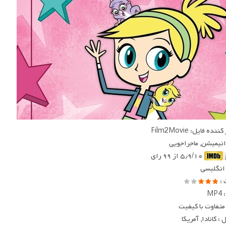
ده فایل: Film2Movie
 انیمیشن, ماجراجویی
۵٫۹/۱۰ از ۹۹ رای
 انگلیسی
 :
MP
متفاوت با کیفیت
: کانادا, آمریکا