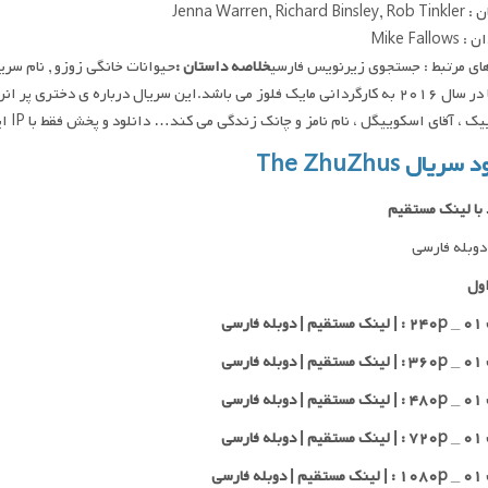
Jenna Warren, Richar
Mike Fallo
ای مرتبط : جستجوی زیرنویس فارسی
خلاصه داستان :
حیوانات خانگی زوزو , نام سر
آمریکا در سال ۲۰۱۶ به کارگردانی مایک فلوز می باشد.این سریال درباره ی دخ
، آقای اسکوییگل ، نام نامز و چانک زندگی می کند… دانلود و پخش فقط با IP ایران امکان پذیر هست
سریال The ZhuZhus
 با لینک مستقیم
وبله فارسی
ول
 فارسی
 فارسی
 فارسی
 فارسی
 فارسی