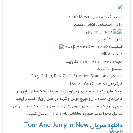
منتشر کننده فایل: Film2Movie
ژانر : انیمیشن , اکشن , کمدی
۹/۱۰ از ۲۲ رای
زبان : انگلیسی
کیفیت : ۴۸۰p – ۷۲۰p – ۱۰۸۰p
فرمت : MKV
حجم : ۴۰۰ – ۲۰۰ – ۱۰۰ مگابایت
محصول : آمریکا
ستارگان : Grey Griffin, Rick Zieff, Stephen Stanton
کارگردان : Darrell Van Citters
لینک‌های مرتبط : جستجوی زیرنویس فارسی
خلاصه داستان :
این بار
ماجراهای خنده دار و مهیج موش و گربه در هتل رویال گیت و ایجاد
هرج و مرج در سراسر شهر نیویورک را به تصویر کشیده است. در این
سریال ماجراجویی مهیج و تماشایی تام و جری را دنبال کنید…
دانلود سریال Tom And Jerry In New