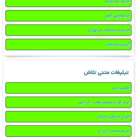
خرید بک لینک
ضایعاتچی آهن
خریدار ضایعات در تهران
آرمین ضایعات
تبلیغات متنی تلاش
اکسیر یاب
نرم افزار عمومی مطب – داخلی
جراح سرطان پستان
خرید هاست ارزان