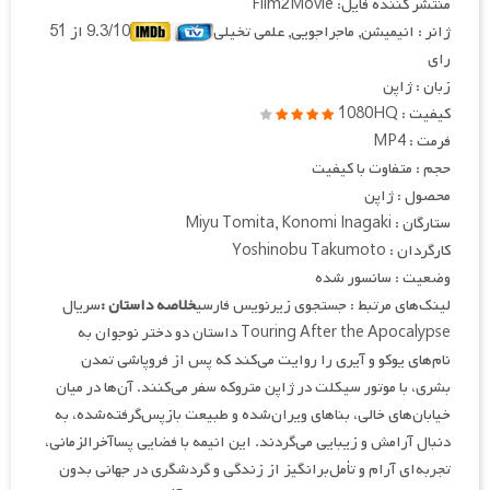
منتشر کننده فایل: Film2Movie
ژانر : انیمیشن, ماجراجویی, علمی تخیلی
9.3/10 از 51
رای
زبان : ژاپن
کیفیت : 1080HQ
فرمت : MP4
حجم : متفاوت با کیفیت
محصول : ژاپن
ستارگان : Miyu Tomita, Konomi Inagaki
کارگردان : Yoshinobu Takumoto
وضعیت : سانسور شده
لینک‌های مرتبط : جستجوی زیرنویس فارسی
خلاصه داستان :
سریال
Touring After the Apocalypse داستان دو دختر نوجوان به
نام‌های یوکو و آیری را روایت می‌کند که پس از فروپاشی تمدن
بشری، با موتور سیکلت در ژاپن متروکه سفر می‌کنند. آن‌ها در میان
خیابان‌های خالی، بناهای ویران‌شده و طبیعت بازپس‌گرفته‌شده، به
دنبال آرامش و زیبایی می‌گردند. این انیمه با فضایی پسا‌آخر‌الزمانی،
تجربه‌ای آرام و تأمل‌برانگیز از زندگی و گردشگری در جهانی بدون