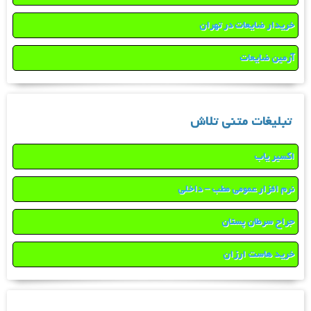
خریدار ضایعات در تهران
آرمین ضایعات
تبلیغات متنی تلاش
اکسیر یاب
نرم افزار عمومی مطب – داخلی
جراح سرطان پستان
خرید هاست ارزان