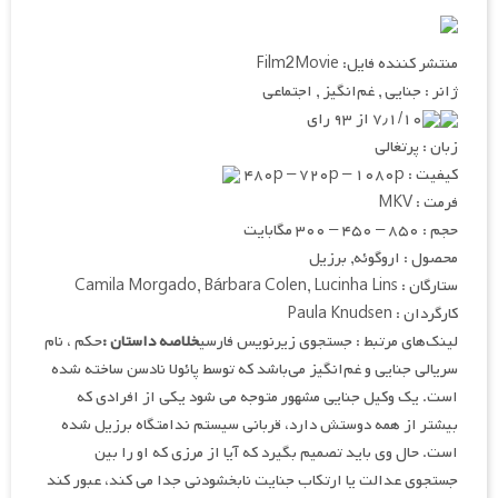
منتشر کننده فایل: Film2Movie
ژانر : جنایی , غم‌انگیز , اجتماعی
۷٫۱/۱۰ از ۹۳ رای
زبان : پرتغالی
کیفیت : ۴۸۰p – ۷۲۰p – ۱۰۸۰p
فرمت : MKV
حجم : ۸۵۰ – ۴۵۰ – ۳۰۰ مگابایت
محصول : اروگوئه, برزیل
ستارگان : Camila Morgado, Bárbara Colen, Lucinha Lins
کارگردان : Paula Knudsen
لینک‌های مرتبط : جستجوی زیرنویس فارسی
خلاصه داستان :
حکم ، نام
سریالی جنایی و غم‌انگیز می‌باشد که توسط پائولا نادسن ساخته شده
است. یک وکیل جنایی مشهور متوجه می شود یکی از افرادی که
بیشتر از همه دوستش دارد، قربانی سیستم ندامتگاه برزیل شده
است. حال وی باید تصمیم بگیرد که آیا از مرزی که او را بین
جستجوی عدالت یا ارتکاب جنایت نابخشودنی جدا می کند، عبور کند