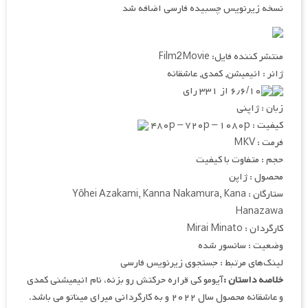
نسخه زیرنویس چسبیده فارسی اضافه شد
منتشر کننده فایل: Film2Movie
ژانر : انیمیشن, کمدی, عاشقانه
۶٫۶/۱۰ از ۳۳۱ رای
زبان : ژاپنی
کیفیت : ۴۸۰p – ۷۲۰p – ۱۰۸۰p
فرمت : MKV
حجم : متفاوت با کیفیت
محصول : ژاپن
ستارگان : Yôhei Azakami, Kanna Nakamura, Kana
Hanazawa
کارگردان : Mirai Minato
وضعیت : سانسور شده
لینک‌های مرتبط : جستجوی زیرنویس فارسی
خلاصه داستان :
آیومو کی قراره حرکتش رو بزنه، نام انیمیشنی کمدی
و عاشقانه محصول سال ۲۰۲۲ و به کارگردانی میرای میناتو می باشد.