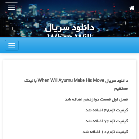
رش
تعویض
ه
ناوبری
حتوای
دانلود سریال
صلی
When Will
تعویض
Ayumu Make
ناوبری
His Move
دانلود سریال When Will Ayumu Make His Move با لینک
مستقیم
فصل اول قسمت دوازدهم اضافه شد
کیفیت ۴۸۰p اضافه شد
کیفیت ۷۲۰p
اضافه شد
کیفیت ۱۰۸۰p اضافه شد