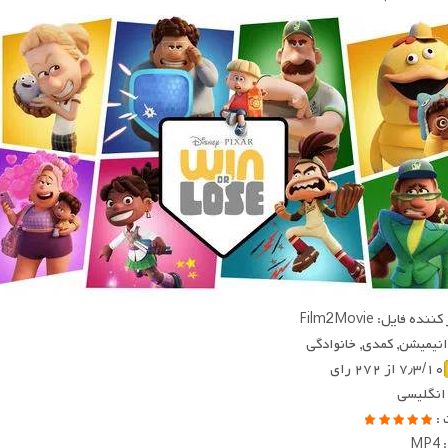
ده فایل: Film2Movie
 انیمیشن, کمدی, خانوادگی
۷٫۳/۱۰ از ۲۷۲ رای
 انگلیسی
 :
MP