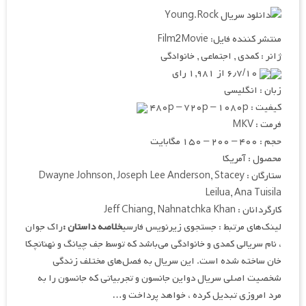
منتشر کننده فایل: Film2Movie
ژانر : کمدی , اجتماعی , خانوادگی
۶٫۷/۱۰ از ۱,۹۸۱ رای
زبان : انگلیسی
کیفیت : ۴۸۰p – ۷۲۰p – ۱۰۸۰p
فرمت : MKV
حجم : ۴۰۰ – ۲۰۰ – ۱۵۰ مگابایت
محصول : آمریکا
ستارگان : Dwayne Johnson, Joseph Lee Anderson, Stacey
Leilua, Ana Tuisila
کارگردانان : Jeff Chiang, Nahnatchka Khan
لینک‌های مرتبط : جستجوی زیرنویس فارسی
خلاصه داستان :
راک جوان
، نام سریالی کمدی و خانوادگی می‌باشد که توسط جف چیانگ و نهناتچکا
خان ساخته شده است. این سریال به فصل‌های مختلف زندگی
شخصیت اصلی سریال دواین جانسون و تجربیاتی که جانسون را به
مرد امروزی تبدیل کرده ، خواهد پرداخت و…