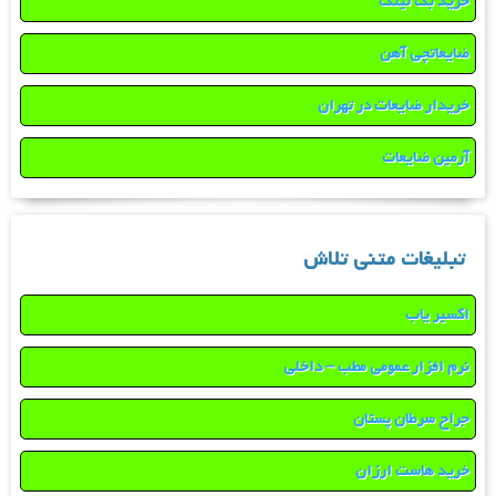
خرید بک لینک
ضایعاتچی آهن
خریدار ضایعات در تهران
آرمین ضایعات
تبلیغات متنی تلاش
اکسیر یاب
نرم افزار عمومی مطب – داخلی
جراح سرطان پستان
خرید هاست ارزان