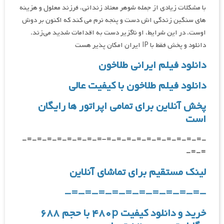
با مشکلات زیادی از جمله شوهر معتاد زندانی، فرزند معلول و هزینه
های سنگین زندگی اش دست و پنجه نرم می کند که اکنون بر دوش
اوست. در این شرایط، او ناگزیر دست به اقدامات شدید می‌زند.
دانلود و پخش فقط با IP ایران امکان پذیر هست
دانلود فیلم ایرانی طلاخون
دانلود فیلم طلاخون با کیفیت عالی
پخش آنلاین برای تمامی اپراتور ها رایگان
است
-=-=-=-=-=-=-=-=-=-=–=-=-=-=-=-=-=-=-
=-=-
لینک مستقیم برای تماشای آنلاین
-=-=-=-=-=-=-=-=-=-=-
خرید و دانلود کیفیت ۴۸۰p با حجم ۶۸۸