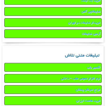
خرید بک لینک
ضایعاتچی آهن
خریدار ضایعات در تهران
آرمین ضایعات
تبلیغات متنی تلاش
اکسیر یاب
نرم افزار عمومی مطب – داخلی
جراح سرطان پستان
خرید هاست ارزان